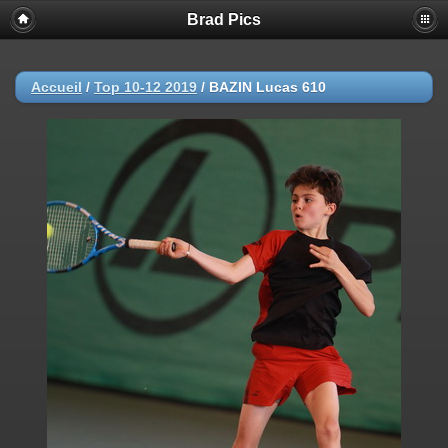
Brad Pics
Accueil
/
Top 10-12 2019
/
BAZIN Lucas 610